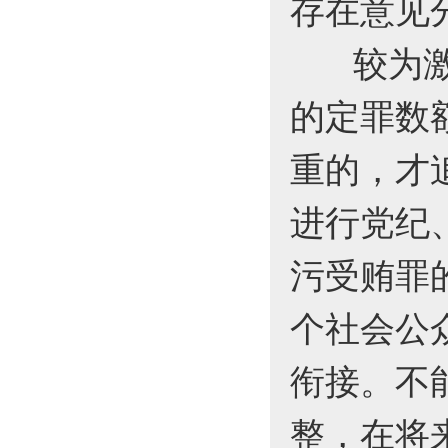
存在意见
较为激进
的定罪数
重的，才
进行党纪
污受贿罪
个社会公
衔接。不
整，在将