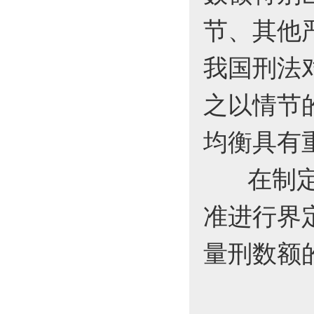
节、其他
我国刑法
之以情节
均衡具有
在制定《
准进行界
量刑数额