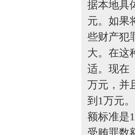
据本地具
元。如果
些财产犯
大。在这
适。现在
万元，并
到1万元
额标准是
受贿罪数