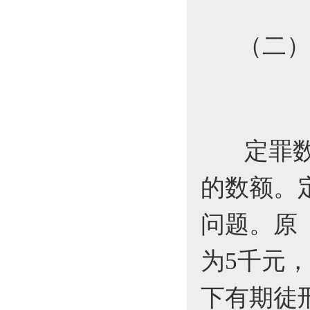
（二）《
定罪数额
的数额。
问题。原
为5千元
下有期徒