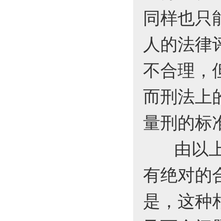
同样也只
人的法律
不合理，
而刑法上
量刑的标
由以上的
有绝对的
是，这种