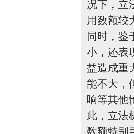
况下，立
用数额较
同时，鉴
小，还表
益造成重
能不大，
响等其他
此，立法
数额特别