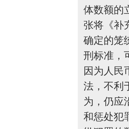
体数额的
张将《补
确定的笼
刑标准，
因为人民
法，不利
为，仍应
和惩处犯