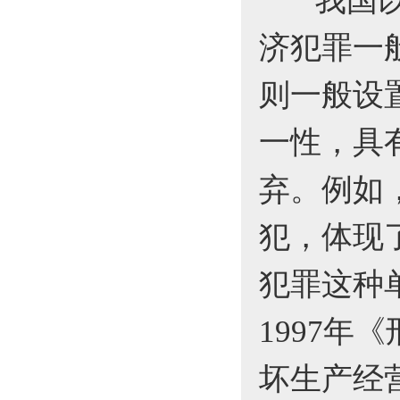
我国以往
济犯罪一
则一般设
一性，具
弃。例如
犯，体现
犯罪这种
1997
坏生产经