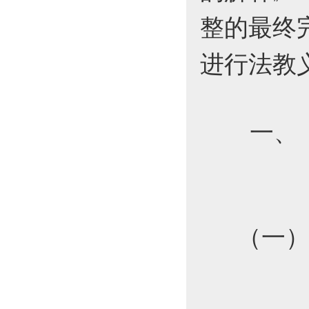
整的最终
进行法教
一、《解
（一）《