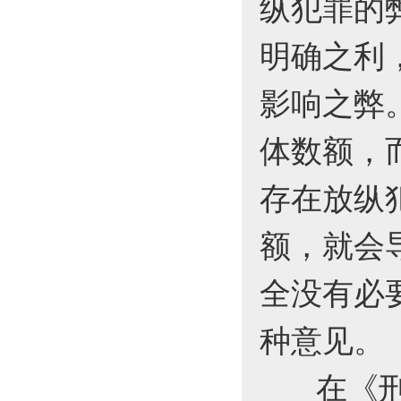
纵犯罪的
明确之利
影响之弊
体数额，
存在放纵
额，就会
全没有必
种意见。
在《刑法