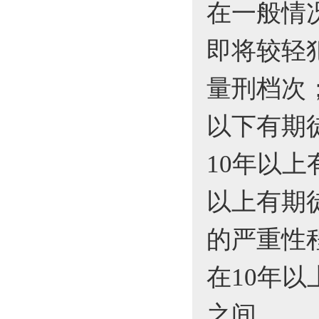
在一般情
即将较轻
量刑档次
以下有期
10年以
以上有期
的严重性
在10年
之间。